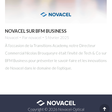
NOVACEL SUR BFM BUSINESS
Novacel
Par
novacel
5 février 2025
À l’occasion de la Transitions Academy, notre Directeur
Commercial Nicolas Brouqueyre était l’invité de Tech & Co sur
BFM Business pour présenter le savoir-faire et les innovations
de Novacel dans le domaine de l’optique.
Copyright © 2026 Novacel-Optical