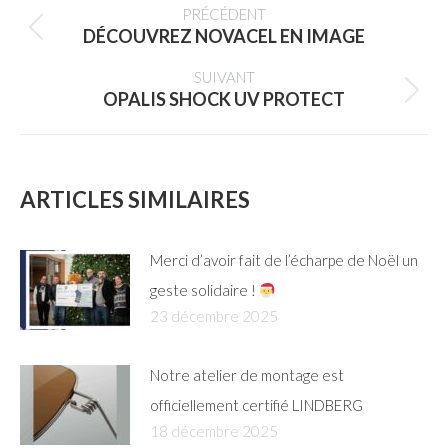
PRÉCÉDENT
ARTICLE
DÉCOUVREZ NOVACEL EN IMAGE
Article
précédent
SUIVANT
OPALIS SHOCK UV PROTECT
:
Article
suivant
:
ARTICLES SIMILAIRES
Merci d’avoir fait de l’écharpe de Noël un
geste solidaire !
23 décembre 2025
Notre atelier de montage est
officiellement certifié LINDBERG
18 décembre 2025