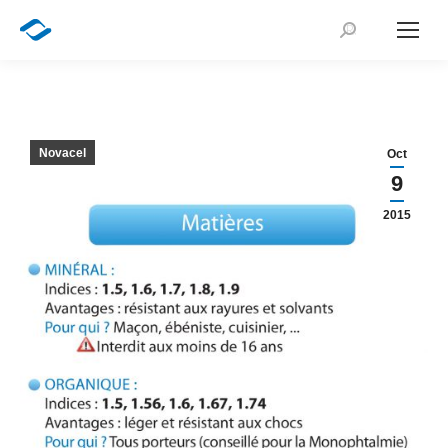
Recherche
:
Novacel
Oct
9
2015