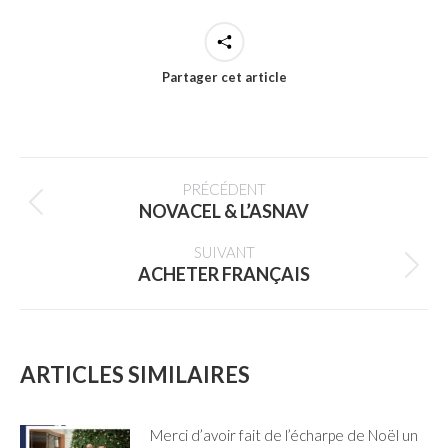
Partager cet article
NAVIGATION
PRÉCÉDENT
ARTICLE
NOVACEL & L’ASNAV
Article
précédent
SUIVANT
ACHETER FRANÇAIS
:
Article
suivant
:
ARTICLES SIMILAIRES
Merci d’avoir fait de l’écharpe de Noël un