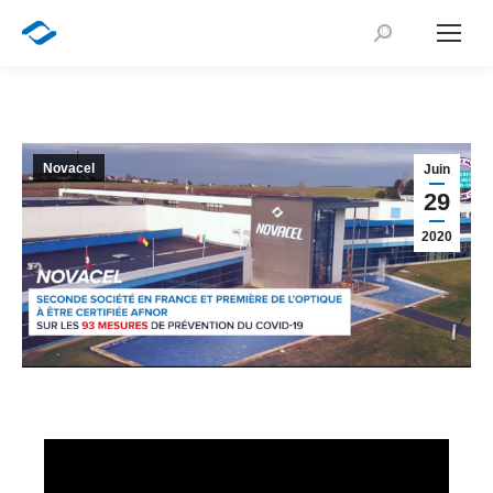
Recherche
:
Novacel
Juin
29
2020