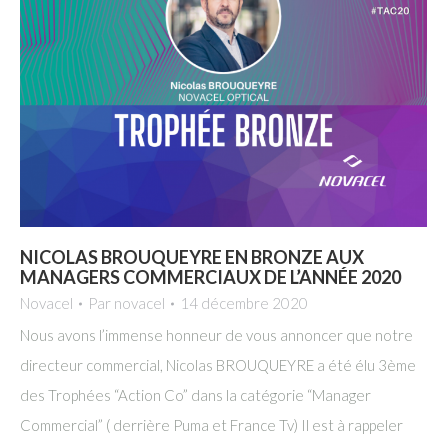
NICOLAS BROUQUEYRE EN BRONZE AUX
MANAGERS COMMERCIAUX DE L’ANNÉE 2020
Novacel
Par
novacel
14 décembre 2020
Nous avons l’immense honneur de vous annoncer que notre
directeur commercial, Nicolas BROUQUEYRE a été élu 3ème
des Trophées “Action Co” dans la catégorie “Manager
Commercial” ( derrière Puma et France Tv) Il est à rappeler