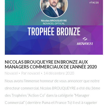
NICOLAS BROUQUEYRE EN BRONZE AUX
MANAGERS COMMERCIAUX DE L’ANNÉE 2020
Novacel
Par
novacel
14 décembre 2020
Nous avons l’immense honneur de vous annoncer que notre
directeur commercial, Nicolas BROUQUEYRE a été élu 3ème
des Trophées “Action Co” dans la catégorie “Manager
Commercial” ( derrière Puma et France Tv) Il est à rappeler