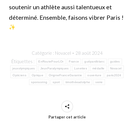
soutenir un athlète aussi talentueux et
déterminé. Ensemble, faisons vibrer Paris !
Catégorie :
Novacel
28 août 2024
Étiquettes :
EnRoutePourLOr
France
guépardblanc
guides
jeuxolympiques
JeuxParalympiques
Lunettes
médaille
Novacel
Opticiens
Optique
OrigineFranceGarantie
ouverture
paris2024
sponsoring
sport
timothéeadolphe
verre
Partager cet article