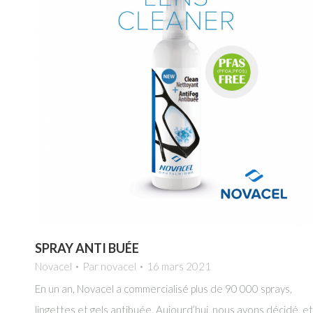
SPRAY ANTI BUÉE
Novacel
Par
novacel
16 mars 2021
En un an, Novacel a commercialisé plus de 90 000 sprays,
lingettes et gels antibuée. Aujourd’hui, nous avons décidé, et