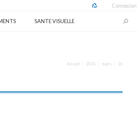
Connexion
Recher
MENTS
SANTE VISUELLE
:
Vous êtes ici :
Accueil
2021
mars
16