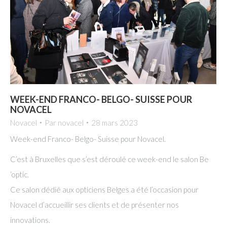
WEEK-END FRANCO- BELGO- SUISSE POUR
NOVACEL
Novacel
Par
novacel
28 mars 2023
Week-end Franco- Belgo- Suisse pour Novacel.
C’est à Bruxelles que s’est déroulé ce week-end le salon Be
‘optic.
Ce salon dédié aux opticiens Belges a été l’occasion pour
Novacel d’accueillir ses clients et de présenter nos
innovations.