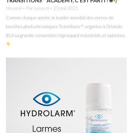
TRANSITIONS™ ACADEMY, C’EST PARTI ! ☀
Novacel
Par
novacel
25 mai 2023
Comme chaque année, le leader mondial des verres de
lunettes photochromiques Transitions™, organise à Orlando
(EU) sa grande convention regroupant industriels et opticiens.