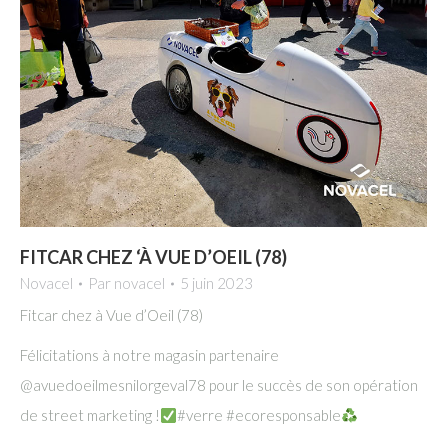
FITCAR CHEZ ‘À VUE D’OEIL (78)
Novacel
Par
novacel
5 juin 2023
Fitcar chez à Vue d’Oeil (78)
Félicitations à notre magasin partenaire
@avuedoeilmesnilorgeval78 pour le succès de son opération
de street marketing !
#verre #ecoresponsable