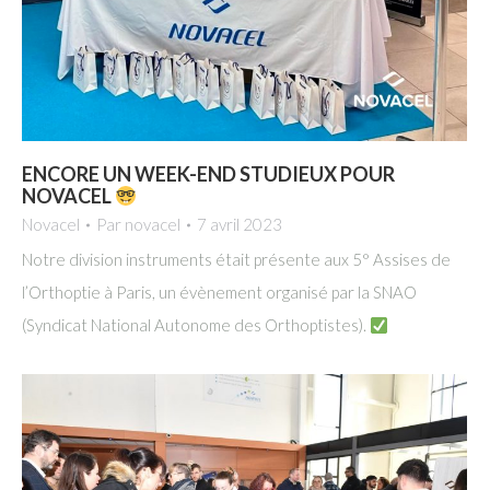
ENCORE UN WEEK-END STUDIEUX POUR
NOVACEL
Novacel
Par
novacel
7 avril 2023
Notre division instruments était présente aux 5° Assises de
l’Orthoptie à Paris, un évènement organisé par la SNAO
(Syndicat National Autonome des Orthoptistes).