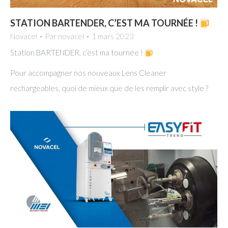
STATION BARTENDER, C’EST MA TOURNÉE !
Novacel
Par
novacel
1 mars 2023
Station BARTENDER, c’est ma tournée !
Pour accompagner nos nouveaux Lens Cleaner
rechargeables, quoi de mieux que de les remplir avec style ?